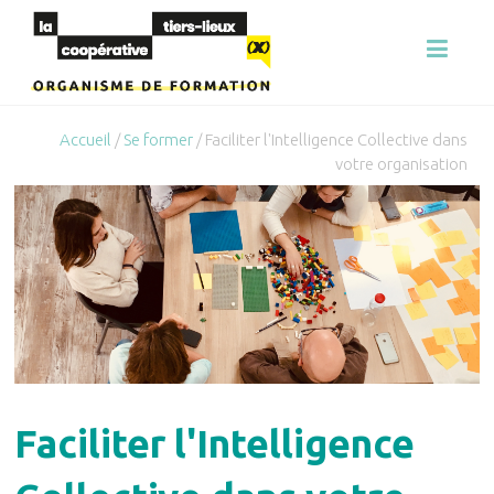
Transformons
ensemble
La
votre
organisation
Coopérative
Accueil
/
Se former
/ Faciliter l'Intelligence Collective dans
Tiers-Lieux
votre organisation
| Organisme
de
formation
Faciliter l'Intelligence