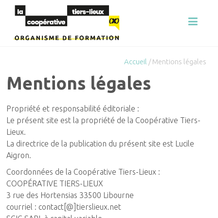
Transformons
La
ensemble
votre
Coopérative
organisation
Tiers-Lieux
Accueil
/ Mentions légales
Mentions légales
| Organisme
de
Propriété et responsabilité éditoriale :
Le présent site est la propriété de la Coopérative Tiers-
formation
Lieux.
La directrice de la publication du présent site est Lucile
Aigron.
Coordonnées de la Coopérative Tiers-Lieux :
COOPÉRATIVE TIERS-LIEUX
3 rue des Hortensias 33500 Libourne
courriel : contact[@]tierslieux.net