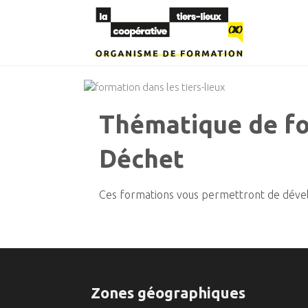
Transformons
La
ensemble
votre
Coopérative
organisation
Tiers-Lieux
| Organisme
Thématique de fo
de
Déchet
formation
Ces formations vous permettront de dévelo
Zones géographiques
–